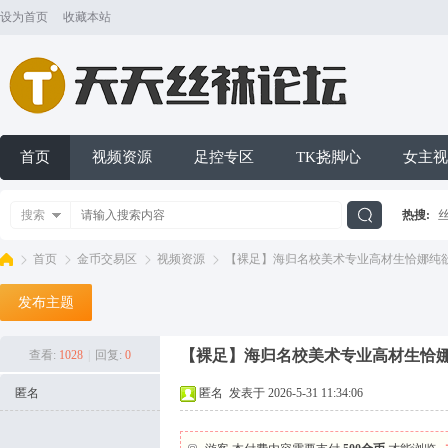
设为首页
收藏本站
首页
视频资源
足控专区
TK挠脚心
女主视
搜索
热搜:
搜
首页
金币交易区
视频资源
【裸足】海归名校美术专业高材生恰娜纯欲白
发布主题
索
天
»
›
›
›
【裸足】海归名校美术专业高材生恰娜纯
查看:
1028
|
回复:
0
匿名
匿名
发表于 2026-5-31 11:34:06